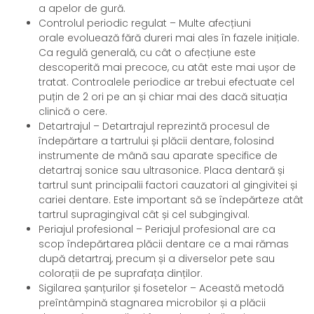
a apelor de gură.
Controlul periodic regulat – Multe afecțiuni
orale evoluează fără dureri mai ales în fazele inițiale.
Ca regulă generală, cu cât o afecțiune este
descoperită mai precoce, cu atât este mai ușor de
tratat. Controalele periodice ar trebui efectuate cel
puțin de 2 ori pe an și chiar mai des dacă situația
clinică o cere.
Detartrajul – Detartrajul reprezintă procesul de
îndepărtare a tartrului și plăcii dentare, folosind
instrumente de mână sau aparate specifice de
detartraj sonice sau ultrasonice. Placa dentară și
tartrul sunt principalii factori cauzatori al gingivitei și
cariei dentare. Este important să se îndepărteze atât
tartrul supragingival cât și cel subgingival.
Periajul profesional – Periajul profesional are ca
scop îndepărtarea plăcii dentare ce a mai rămas
după detartraj, precum și a diverselor pete sau
colorații de pe suprafața dinților.
Sigilarea șanțurilor și fosetelor – Această metodă
preîntâmpină stagnarea microbilor și a plăcii