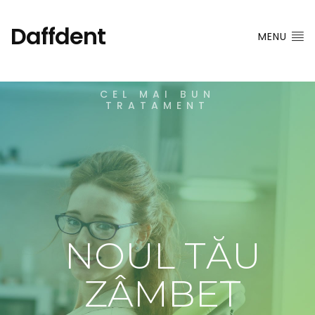
Daffdent
MENU