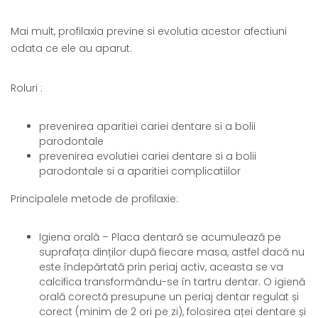
Mai mult, profilaxia previne si evolutia acestor afectiuni
odata ce ele au aparut.
Roluri :
prevenirea aparitiei cariei dentare si a bolii
parodontale
prevenirea evolutiei cariei dentare si a bolii
parodontale si a aparitiei complicatiilor
Principalele metode de profilaxie:
Igiena orală – Placa dentară se acumulează pe
suprafața dinților după fiecare masa, astfel dacă nu
este îndepărtată prin periaj activ, aceasta se va
calcifica transformându-se în tartru dentar. O igienă
orală corectă presupune un periaj dentar regulat și
corect (minim de 2 ori pe zi), folosirea aței dentare și